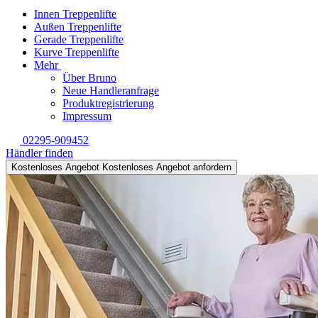
Innen Treppenlifte
Außen Treppenlifte
Gerade Treppenlifte
Kurve Treppenlifte
Mehr
Über Bruno
Neue Handleranfrage
Produktregistrierung
Impressum
02295-909452
Händler finden
Kostenloses Angebot
Kostenloses Angebot anfordern