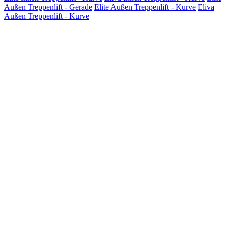
Außen Treppenlift - Gerade
Elite Außen Treppenlift - Kurve
Eliva
Außen Treppenlift - Kurve