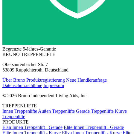
Begrenzte 5-Jahres-Garantie
BRUNO TREPPENLIFTE
Obersaurenbacher Str. 7
53809 Ruppichteroth, Deutschland
Über Bruno
Produktregistrierung
Neue Handleranfrage
Datenschutzrichtlinie
Impressum
©
2026 Bruno Independent Living Aids, Inc.
TREPPENLIFTE
Innen Treppenlifte
Außen Treppenlifte
Gerade Treppenlifte
Kurve
Treppenlifte
PRODUKTE
Elan Innen Treppenlift - Gerade
Elite Innen Treppenlift - Gerade
Elite Innen Treppenlift - Kurve
Eliva Innen Treppenlift - Kurve
Elite