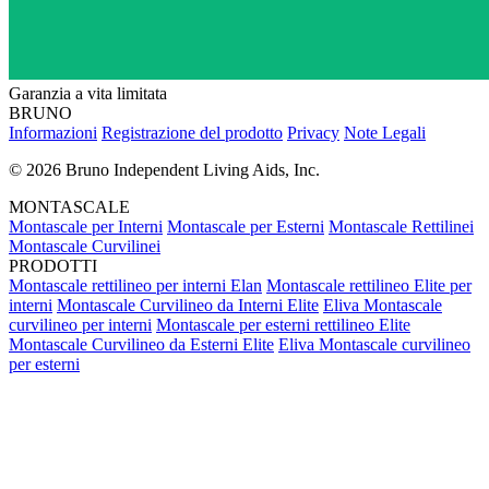
Garanzia a vita limitata
BRUNO
Informazioni
Registrazione del prodotto
Privacy
Note Legali
©
2026 Bruno Independent Living Aids, Inc.
MONTASCALE
Montascale per Interni
Montascale per Esterni
Montascale Rettilinei
Montascale Curvilinei
PRODOTTI
Montascale rettilineo per interni Elan
Montascale rettilineo Elite per
interni
Montascale Curvilineo da Interni Elite
Eliva Montascale
curvilineo per interni
Montascale per esterni rettilineo Elite
Montascale Curvilineo da Esterni Elite
Eliva Montascale curvilineo
per esterni