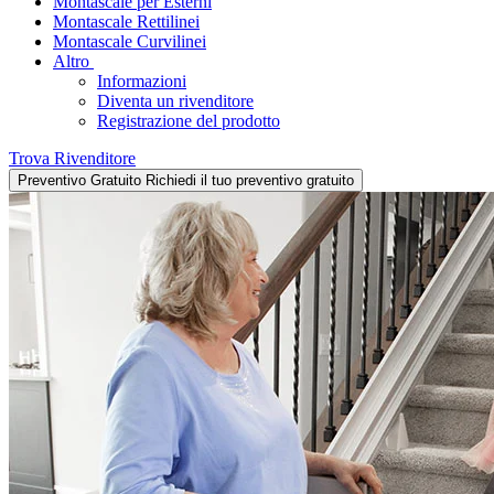
Montascale per Esterni
Montascale Rettilinei
Montascale Curvilinei
Altro
Informazioni
Diventa un rivenditore
Registrazione del prodotto
Trova Rivenditore
Preventivo Gratuito
Richiedi il tuo preventivo gratuito